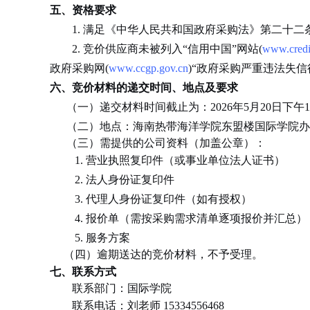
五、资格要求
1.
满足《中华人民共和国政府采购法》第二十二
2.
竞价供应商未被列入
“信用中国”网站(
www.credi
政府采购网(
www.ccgp.gov.cn
)“政府采购严重违法失
六、竞价材料的递交时间、地点及要求
（一）递交材料时间截止为：
2026年5月20日
下午
（二）地点：
海南热带海洋学院东盟楼国际学院办
（三）需提供的公司资料（加盖公章）：
1.
营业执照复印件（或事业单位法人证书）
2.
法人身份证复印件
3.
代理人身份证复印件（如有授权）
4.
报价单（需按采购需求清单逐项报价并汇总）
5.
服务方案
（四）逾期送达的竞价材料，不予受理。
七、联系方式
联系部门：国际学院
联系电话：
刘老师
15334556468